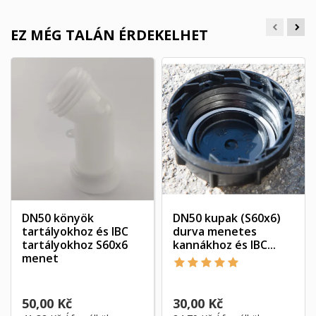
EZ MÉG TALÁN ÉRDEKELHET
DN50 könyök
DN50 kupak (S60x6)
tartályokhoz és IBC
durva menetes
tartályokhoz S60x6
kannákhoz és IBC...
menet
50,00 Kč
30,00 Kč