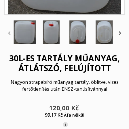
30L-ES TARTÁLY MŰANYAG,
ÁTLÁTSZÓ, FELÚJÍTOTT
Nagyon strapabíró műanyag tartály, öblítve, vizes
fertőtlenítés után ENSZ-tanúsítvánnyal
120,00 Kč
99,17 Kč
Áfa nélkül
i