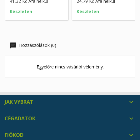
41,32 Kč
Áfa nélkül
24,79 Kč
Áfa nélkül
Készleten
Készleten
Hozzászólások (0)
Egyelőre nincs vásárlói vélemény.
JAK VYBRAT

CÉGADATOK

FIÓKOD
