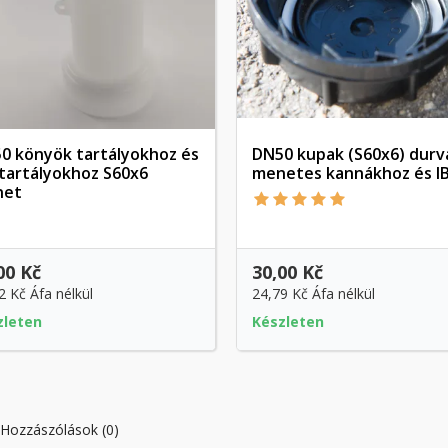
0 könyök tartályokhoz és
DN50 kupak (S60x6) durv
 tartályokhoz S60x6
menetes kannákhoz és IBC
Előnézet
Előnézet
net
00 Kč
30,00 Kč
2 Kč
Áfa nélkül
24,79 Kč
Áfa nélkül
zleten
Készleten
Hozzászólások (0)