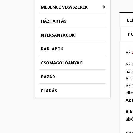
MEDENCE VEGYSZEREK
LE
HÁZTARTÁS
PO
NYERSANYAGOK
RAKLAPOK
Ez
CSOMAGOLÓANYAG
Az 
ház
BAZÁR
A t
Az 
ELADÁS
elt
Az 
A k
als
A f