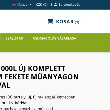


Magyar
CZK Kč

Bejelentkezés
KOSÁR
0
SZÁLLÍTÁS
CSOMAGOLÁS VÁSÁRLÁSA
1000L ÚJ KOMPLETT
M FEKETE MŰANYAGON
VAL
res IBC tartály, új, új raklappal, ketrecben,
inti UN-kóddal.
eriparhoz, ivóvízhez, műszaki