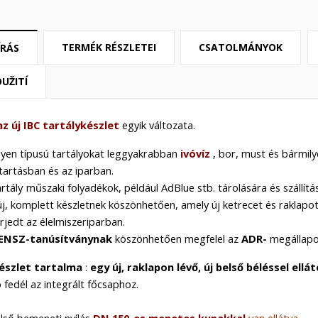
TERMÉK RÉSZLETEI
CSATOLMÁNYOK
ÍRÁS
UŽITÍ
az új
IBC
tartálykészlet
egyik változata.
ilyen típusú tartályokat leggyakrabban
ivóvíz
, bor, must és bármily
tartásban és az iparban.
artály
műszaki folyadékok, például AdBlue stb.
tárolására és szállít
új, komplett készletnek köszönhetően, amely új ketrecet és raklapot 
erjedt az élelmiszeriparban.
ENSZ-tanúsítványnak
köszönhetően megfelel az
ADR-
megállapo
észlet tartalma
:
egy új, raklapon lévő, új belső béléssel ellá
ó fedél az integrált főcsaphoz.
első bemeneti nyílás
DN 150-es menetes kupakkal
van ellátva
.