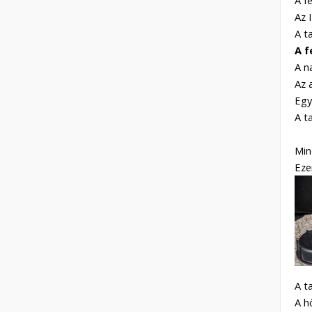
Az 
A t
A f
A n
Az 
Egy
A t
Min
Eze
A t
A h