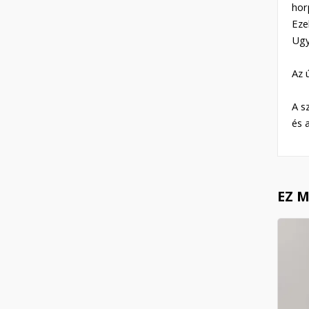
hor
Eze
Ugy
Az 
A s
és 
EZ 