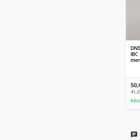
DN5
IBC
me
50,
41,3
Kés