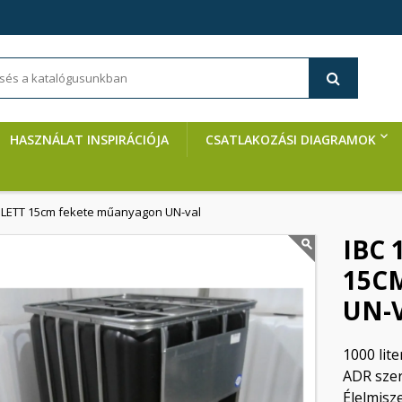
HASZNÁLAT INSPIRÁCIÓJA
CSATLAKOZÁSI DIAGRAMOK
PLETT 15cm fekete műanyagon UN-val
IBC 
15C
UN-
1000 lite
ADR szer
Élelmisz