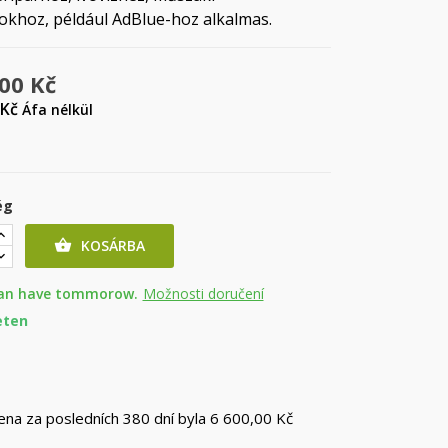
okhoz, például AdBlue-hoz alkalmas.
,00 Kč
 Kč
Áfa nélkül
ég
KOSÁRBA

an have tommorow.
Možnosti doručení
eten
cena za posledních 380 dní byla
6 600,00 Kč