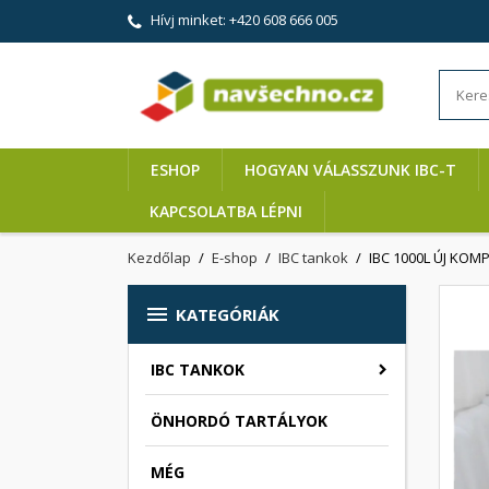
Hívj minket:
+420 608 666 005
ESHOP
HOGYAN VÁLASSZUNK IBC-T
KAPCSOLATBA LÉPNI
Kezdőlap
E-shop
IBC tankok
IBC 1000L ÚJ KOM

KATEGÓRIÁK
IBC TANKOK
ÖNHORDÓ TARTÁLYOK
MÉG