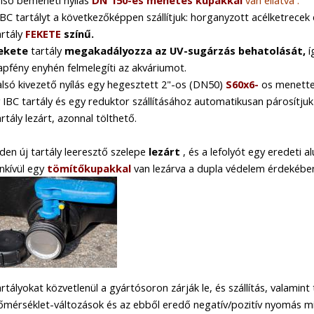
IBC
tartályt a következőképpen szállítjuk:
horganyzott acélketrecek 
artály
FEKETE
színű.
ekete
tartály
megakadályozza
az UV-sugárzás behatolását,
í
apfény enyhén felmelegíti az akváriumot.
alsó kivezető nyílás egy hegesztett 2"-os (DN50)
S60x6-
os menette
 IBC tartály és egy reduktor szállításához automatikusan párosítjuk 
artály lezárt, azonnal tölthető.
den új tartály leeresztő szelepe
lezárt
, és a lefolyót egy eredeti a
nkívül egy
tömítőkupakkal
van lezárva a dupla védelem érdekébe
artályokat közvetlenül a gyártósoron zárják le, és szállítás, valamint
őmérséklet-változások és az ebből eredő negatív/pozitív nyomás mi