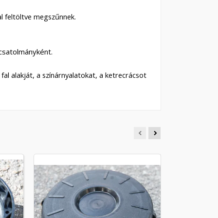
al feltöltve megszűnnek.
 csatolmányként.
fal alakját, a színárnyalatokat, a ketrecrácsot