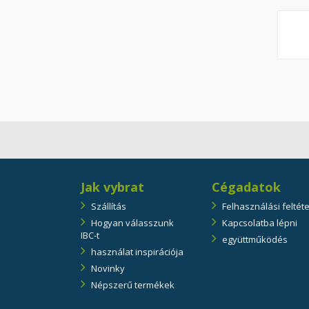
Jak vybrat
Cégadatok
Szállítás
Felhasználási feltét
Hogyan válasszunk
Kapcsolatba lépni
IBC-t
együttműködés
használat inspirációja
Novinky
Népszerű termékek