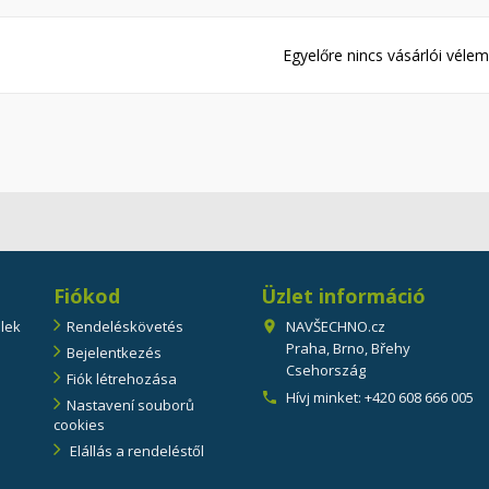
Egyelőre nincs vásárlói vélem
Fiókod
Üzlet információ
elek
Rendeléskövetés
NAVŠECHNO.cz

Praha, Brno, Břehy
Bejelentkezés
Csehország
Fiók létrehozása
Hívj minket:
+420 608 666 005

Nastavení souborů
cookies
Elállás a rendeléstől