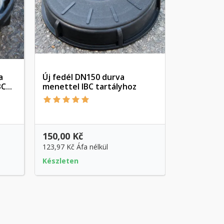
a
Új fedél DN150 durva
Lefolyós f
...
menettel IBC tartályhoz
Előnézet
150,00 Kč
90,00 Kč
123,97 Kč
Áfa nélkül
74,38 Kč
Áfa
Készleten
Készleten