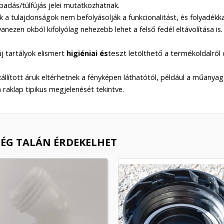
padás/túlfújás jelei mutatkozhatnak.
k a tulajdonságok nem befolyásolják a funkcionalitást, és folyadékk
anezen okból kifolyólag nehezebb lehet a felső fedél eltávolítása is.
új tartályok elismert
higiéniai és
teszt letölthető a termékoldalról
zállított áruk eltérhetnek a fényképen láthatótól, például a műanyag 
a raklap tipikus megjelenését tekintve.
MÉG TALÁN ÉRDEKELHET