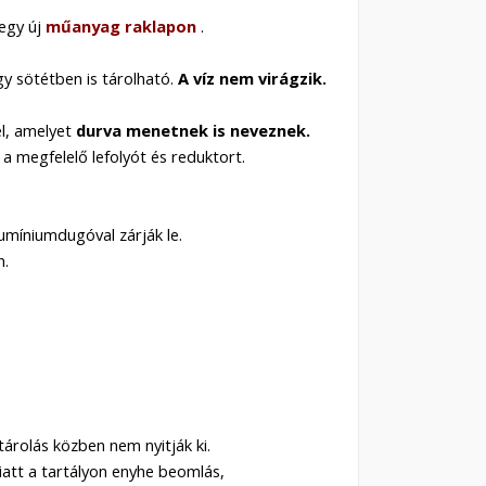
egy új
műanyag raklapon
.
gy sötétben is tárolható.
A víz nem virágzik.
l, amelyet
durva menetnek is neveznek.
a megfelelő lefolyót és reduktort.
lumíniumdugóval zárják le.
n.
 tárolás közben nem nyitják ki.
att a tartályon enyhe beomlás,