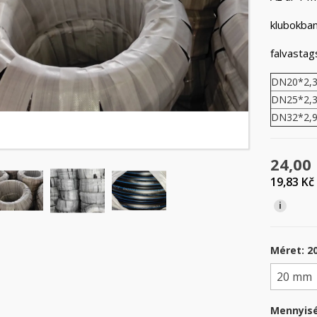
klubokba
falvastag
DN20*2,
DN25*2,
DN32*2,
24,00
19,83 Kč
i
Méret: 
Mennyis