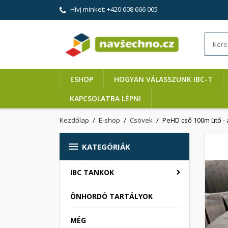
Hívj minket:
+420 608 666 005
ESHOP
HOGYAN VÁLASSZUNK IBC-T
KAPCSOLATBA LÉPNI
Kezdőlap
E-shop
Csövek
PeHD cső 100m ütő - 

KATEGÓRIÁK
IBC TANKOK
ÖNHORDÓ TARTÁLYOK
MÉG