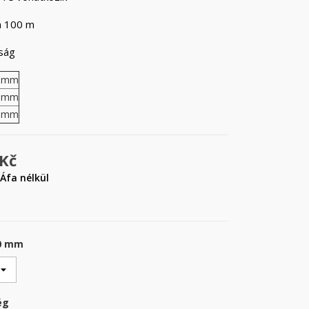
n 100 m
ság
3mm
3mm
9mm
 Kč
Áfa nélkül
20 mm
ég