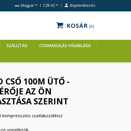


Magyar
CZK Kč

Bejelentkezés
KOSÁR
0
SZÁLLÍTÁS
CSOMAGOLÁS VÁSÁRLÁSA
 CSŐ 100M ÜTŐ -
ÉRŐJE AZ ÖN
SZTÁSA SZERINT
 kompressziós csatlakozókhoz
-re vonatkozik