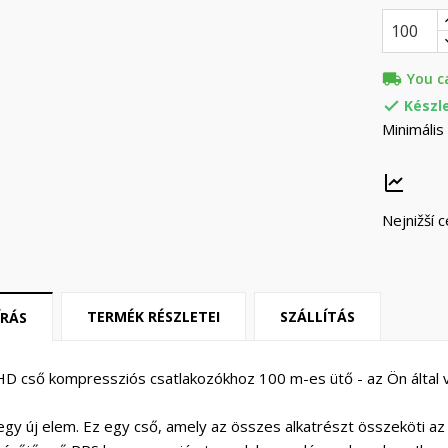
local_shipping
You c
Készl

Minimális
Nejnižší 
TERMÉK RÉSZLETEI
SZÁLLÍTÁS
ÍRÁS
D cső kompressziós csatlakozókhoz 100 m-es ütő - az Ön által 
egy új elem. Ez egy cső, amely az összes alkatrészt összeköti az