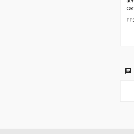
átm
csa
PPS