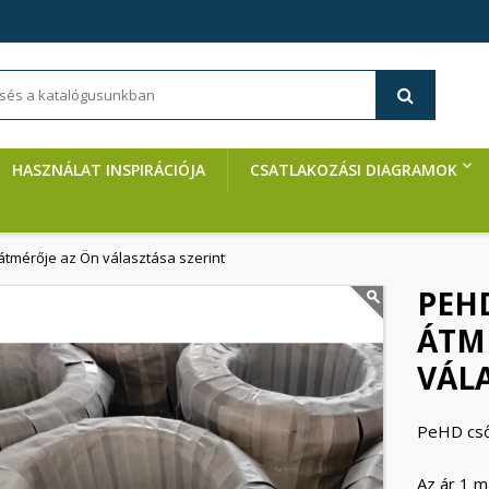
HASZNÁLAT INSPIRÁCIÓJA
CSATLAKOZÁSI DIAGRAMOK
átmérője az Ön választása szerint
PEHD
ÁTM
VÁLA
PeHD cső
Az ár 1 m