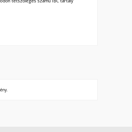
ódon tetszőleges számú IBC tartály
ény.