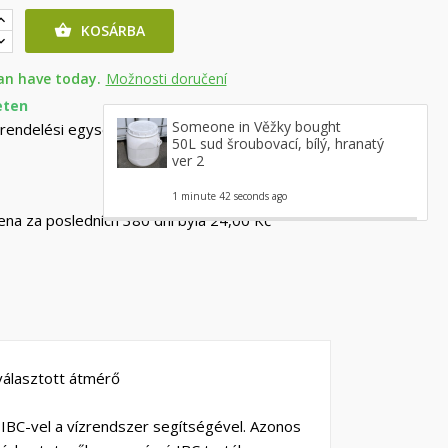
KOSÁRBA

an have today.
Možnosti doručení
eten
Someone in Věžky bought
 rendelési egység a termékből: 100.
50L sud šroubovací, bílý, hranatý
ver 2
1 minute 42 seconds ago
cena za posledních 380 dní byla
24,00 Kč
választott átmérő
 IBC-vel a vízrendszer segítségével. Azonos