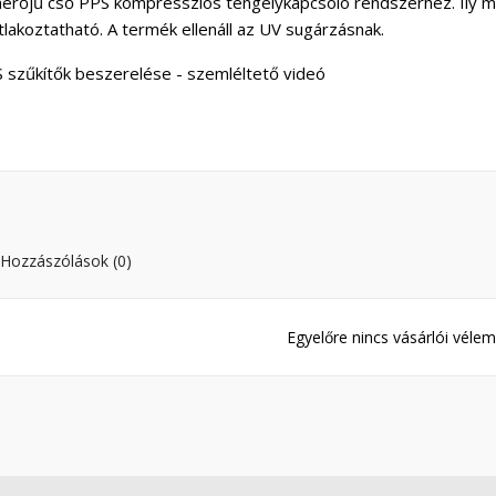
érőjű cső PPS kompressziós tengelykapcsoló rendszerhez. Ily m
tlakoztatható. A termék ellenáll az UV sugárzásnak.
 szűkítők beszerelése - szemléltető videó
Hozzászólások (0)
Egyelőre nincs vásárlói vélem